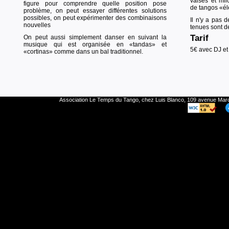
valses et mil
figure pour comprendre quelle position pose
de tangos «éle
problème, on peut essayer différentes solutions
possibles, on peut expérimenter des combinaisons
Il n'y a pas d
nouvelles
tenues sont d
Tarif
On peut aussi simplement danser en suivant la
musique qui est organisée en «tandas» et
5€ avec DJ et
«cortinas» comme dans un bal traditionnel.
Association Le Temps du Tango, chez Luis Blanco, 109 avenue Ma