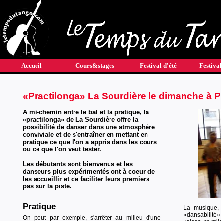
Accueil
Cours&stages
Festival d'été
Festival
«Practilonga» La Sourdière le dimanche à P
A mi-chemin entre le bal et la pratique, la
«practilonga» de La Sourdière offre la
possibilité de danser dans une atmosphère
conviviale et de s'entraîner en mettant en
pratique ce que l'on a appris dans les cours
ou ce que l'on veut tester.
Les débutants sont bienvenus et les
danseurs plus expérimentés ont à coeur de
les accueillir et de faciliter leurs premiers
pas sur la piste.
Pratique
La musique, 
«dansabilit
On peut par exemple, s'arrêter au milieu d'une