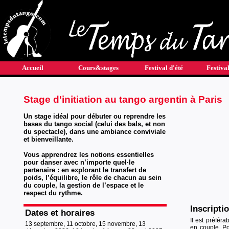
Accueil
Cours&stages
Festival d'été
Festival
Stage d'initiation au tango argentin à Paris
Un stage idéal pour débuter ou reprendre les
bases du tango social (celui des bals, et non
du spectacle), dans une ambiance conviviale
et bienveillante.
Vous apprendrez les notions essentielles
pour danser avec n’importe quel·le
partenaire : en explorant le transfert de
poids, l’équilibre, le rôle de chacun au sein
du couple, la gestion de l’espace et le
respect du rythme.
Inscripti
Dates et horaires
Il est préfér
13 septembre, 11 octobre, 15 novembre, 13
en couple. Po