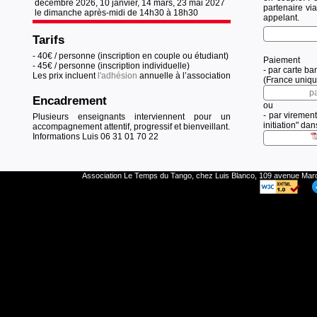
décembre 2026, 10 janvier, 14 mars, 23 mai 2027
partenaire vi
le dimanche après-midi de 14h30 à 18h30
appelant.
Tarifs
- 40€ / personne (inscription en couple ou étudiant)
Paiement
- 45€ / personne (inscription individuelle)
- par carte ba
Les prix incluent
l'adhésion
annuelle à l’association
(France uniq
pa
Encadrement
ou
- par virement
Plusieurs enseignants interviennent pour un
initiation" da
accompagnement attentif, progressif et bienveillant.
Informations Luis 06 31 01 70 22
Association Le Temps du Tango, chez Luis Blanco, 109 avenue Ma